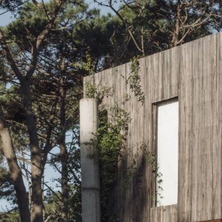
Baum
Riccheri 353, Pichincha, Rosario