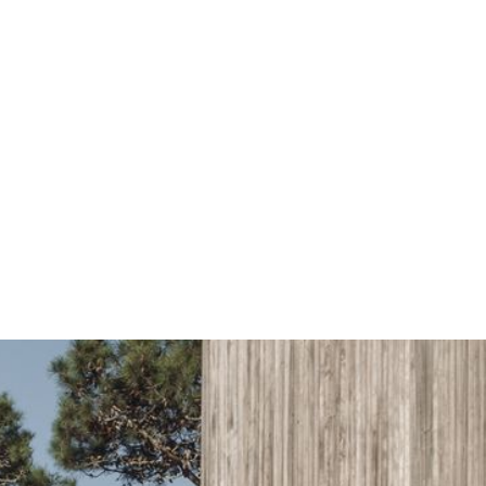
Proyectos de alta durabi
acabados cuidados que g
Pr